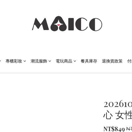
專櫃彩妝
潮流服飾
電玩商品
餐具庫存
退換貨政策
付
20261
心 女性
NT$849
N