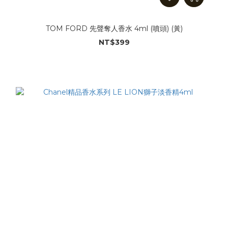
TOM FORD 先聲奪人香水 4ml (噴頭) (黃)
NT$399