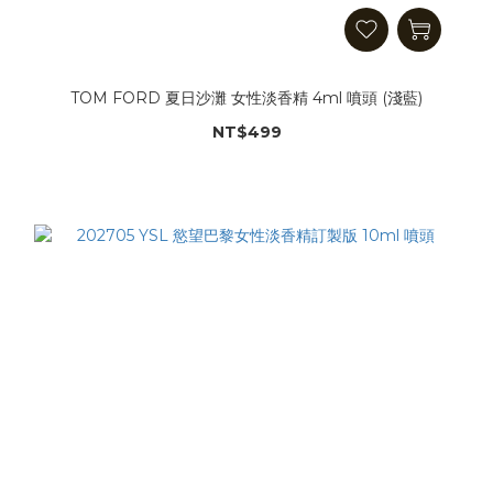
TOM FORD 夏日沙灘 女性淡香精 4ml 噴頭 (淺藍)
NT$499