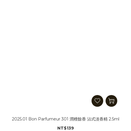
2025.01 Bon Parfumeur 301 潤檀餘香 沾式淡香精 2.5ml
NT$139