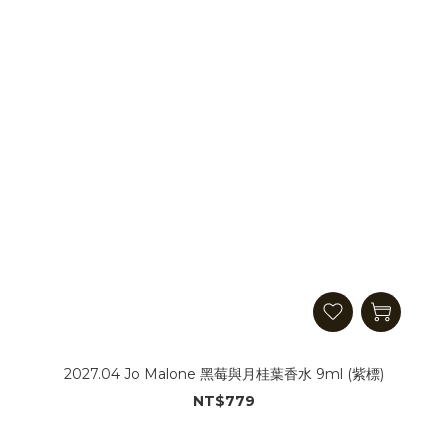
2027.04 Jo Malone 黑莓與月桂葉香水 9ml (紫標)
NT$779