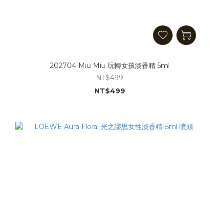
202704 Miu Miu 玩轉女孩淡香精 5ml
NT$499
NT$499