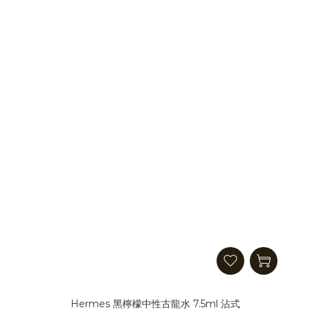
Hermes 黑檸檬中性古龍水 7.5ml 沾式