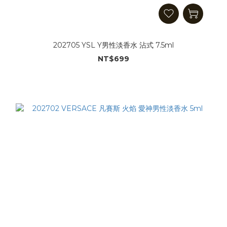
202705 YSL Y男性淡香水 沾式 7.5ml
NT$699