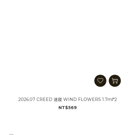
2026.07 CREED 迷蹤 WIND FLOWERS 1.7ml*2
NT$569