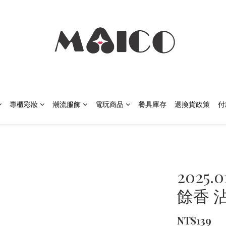
專櫃彩妝
潮流服飾
電玩商品
餐具庫存
退換貨政策
付
2025.
餘香 沾
NT$139